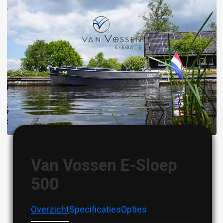
Image
Van Vossen E-Sloep
500
Overzicht
Specificaties
Opties