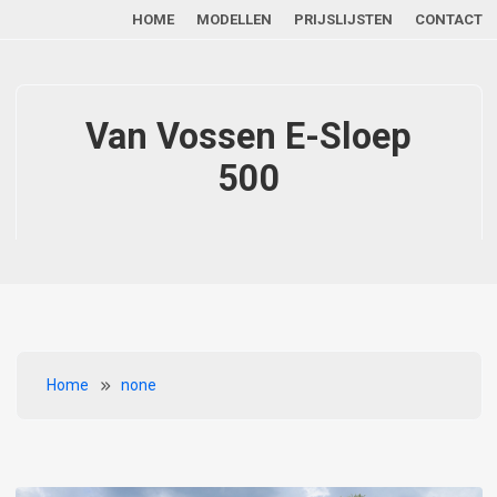
Main navigation
Overslaan en naar de inhoud gaan
HOME
MODELLEN
PRIJSLIJSTEN
CONTACT
Van Vossen E-Sloep
500
Kruimelpad
Home
none