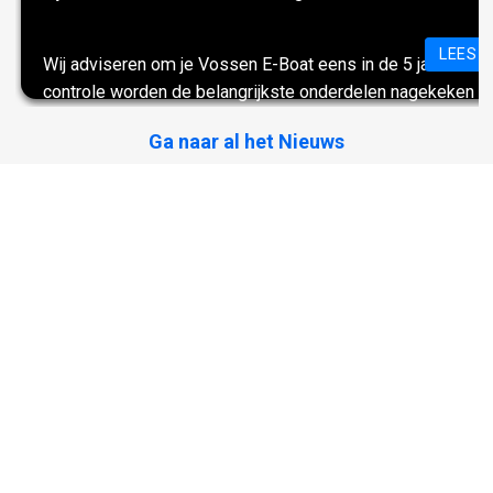
LEES 
Wij adviseren om je Vossen E-Boat eens in de 5 jaar een 
controle worden de belangrijkste onderdelen nagekeken en
zorgeloos kunt blijven varen. Zo worden onder andere de 
Ga naar al het Nieuws
de olie in de oliekamer ververst.
Veelgestelde vragen over Van
Vossen
Alles wat u wilt weten over stil, duurzaam en
zorgeloos elektrisch varen.