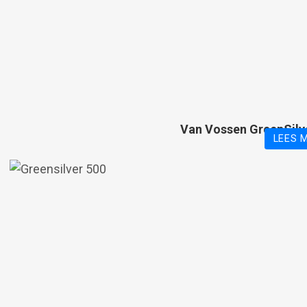
Van Vossen GreenSilv
LEES 