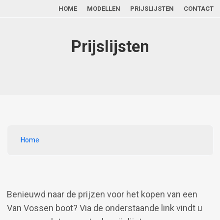
Main navigation
Overslaan en naar de inhoud gaan
HOME
MODELLEN
PRIJSLIJSTEN
CONTACT
Prijslijsten
Kruimelpad
Home
Benieuwd naar de prijzen voor het kopen van een
Van Vossen boot? Via de onderstaande link vindt u