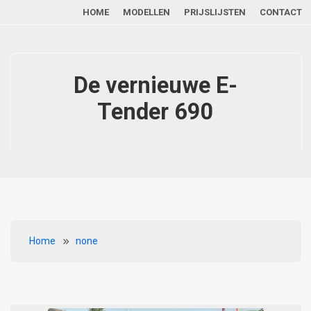
Main navigation
Overslaan en naar de inhoud gaan
HOME
MODELLEN
PRIJSLIJSTEN
CONTACT
De vernieuwe E-
Tender 690
Kruimelpad
Home
none