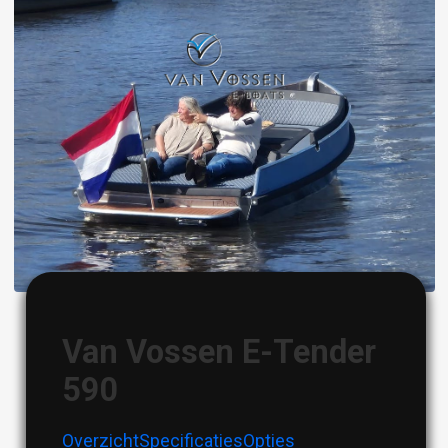
Image
Van Vossen E-Tender
590
Overzicht
Specificaties
Opties