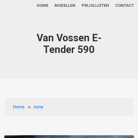
Main navigation
Overslaan en naar de inhoud gaan
HOME
MODELLEN
PRIJSLIJSTEN
CONTACT
Van Vossen E-
Tender 590
Kruimelpad
Home
none