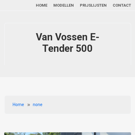
Main navigation
Overslaan en naar de inhoud gaan
HOME
MODELLEN
PRIJSLIJSTEN
CONTACT
Van Vossen E-
Tender 500
Kruimelpad
Home
none