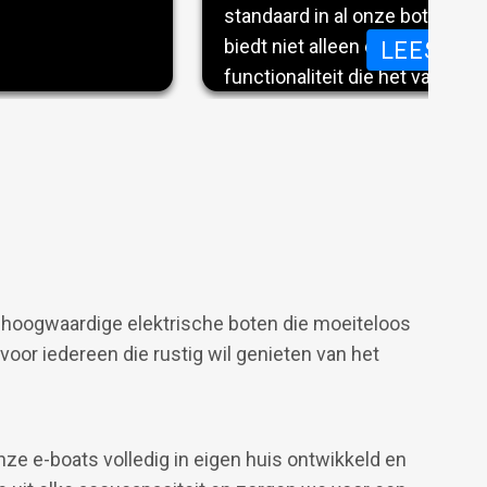
dit model
standaard in al onze boten is
s die geen
biedt niet alleen een strak de
ER DE VERNIEUWE E-TENDER 690
LEES ME
st voor een
functionaliteit die het varen e
n
overzichtelijker maakt.
Met het display bedient u alle
boord direct vanaf één central
verlichting, navigatiehulpmidd
boordapparatuur: alles is gema
 hoogwaardige elektrische boten die moeiteloos
controleren.
 voor iedereen die rustig wil genieten van het
ze e-boats volledig in eigen huis ontwikkeld en