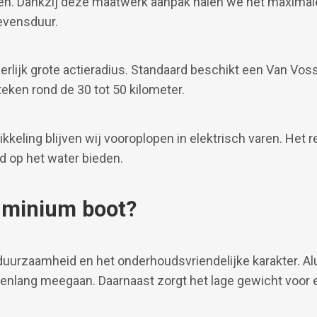
en. Dankzij deze maatwerk aanpak halen we het maximale
levensduur.
rlijk grote actieradius. Standaard beschikt een Van Voss
teken rond de 30 tot 50 kilometer.
kkeling blijven wij vooroplopen in elektrisch varen. Het 
d op het water bieden.
uminium boot?
duurzaamheid en het onderhoudsvriendelijke karakter. Al
enlang meegaan. Daarnaast zorgt het lage gewicht voor ef