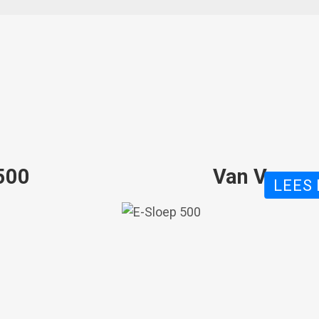
500
Van Vossen
N VOSSEN GREENSILVER 500
LEES