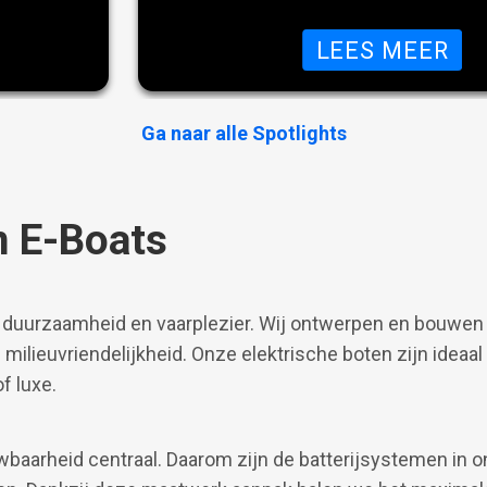
prestatie en duurzame technologie is 
ontworpen voor watersportliefhebber
CASION VAN VOSSEN E-SLOEP 550
OV
LEES MEER
concessies willen doen — of je nu kie
ontspannen zon- en familieboot of ee
onderhoudsvriendelijke Tender.
Ga naar alle Spotlights
n E-Boats
 duurzaamheid en vaarplezier. Wij ontwerpen en bouwen
 milieuvriendelijkheid. Onze elektrische boten zijn ideaal
f luxe.
baarheid centraal. Daarom zijn de batterijsystemen in on